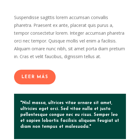
Suspendisse sagittis lorem accumsan convallis
pharetra. Praesent ex ante, placerat quis purus a,
tempor consectetur lorem. Integer accumsan pharetra
orci nec tempor. Quisque mollis vel enim a facilisis.
Aliquam ornare nunc nibh, sit amet porta diam pretium
in. Cras et velit faucibus, dignissim tellus at.
LEER MÁS
"Nisl massa, ultrices vitae ornare sit amet,
ultricies eget orci. Sed vitae nulla et justo
pellentesque congue nec eu risus. Semper leo
et sapien lobortis facilisis aliquam feugiat ut
diam non tempus et malesuada."